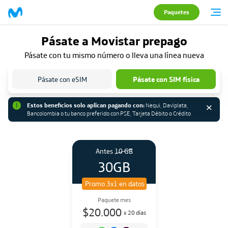
Paquetes
Pásate a Movistar prepago
Pásate con tu mismo número o lleva una línea nueva
Pásate con eSIM
Pásate con SIM física
Estos beneficios solo aplican pagando con:
Nequi, Daviplata,
Bancolombia o tu banco preferido con PSE, Tarjeta Débito o Crédito
Antes
10
GB
30
GB
Promo 3x1 en datos
Paquete
mes
$20.000
x
20 días