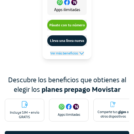
Apps ilimitadas
Pásate con tu número
Lleva una línea nueva
Ver más beneficios
Descubre los beneficios que obtienes al
elegir los
planes prepago Movistar
Comparte tus
gigas
a
Incluye SIM + envío
Apps ilimitadas
otros dispositivos
GRATIS