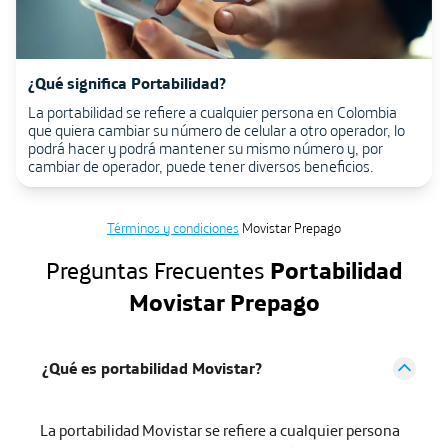
Prepago con roaming internacional: la conexión que
¿Qué significa Portabilidad?
¿Qué significa línea nueva ?
necesitas en el extranjero
La portabilidad se refiere a cualquier persona en Colombia
Cuando solicitas una línea nueva Prepago tendrás un
que quiera cambiar su número de celular a otro operador, lo
número diferente al de siempre sin necesidad de portarte.
¿Vas a viajar? Activa una línea prepago con roaming
podrá hacer y podrá mantener su mismo número y, por
Pero si quieres conservar tu número actual de otro operador,
internacional y mantente conectado en el extranjero. Con
cambiar de operador, puede tener diversos beneficios.
puedes solicitar la portabilidad.
nuestros paquetes, tendrás datos para mantenerte
conectado hasta en 64 países.
Términos y condiciones
Movistar Prepago
Preguntas Frecuentes
Portabilidad
Movistar Prepago
¿Qué es portabilidad Movistar?
La portabilidad Movistar se refiere a cualquier persona