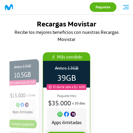
Paquetes
Recargas Movistar
Recibe los mejores beneficios con nuestras Recargas
Movistar
Más vendido
3.5GB
Antes
Antes
13GB
10.5GB
39GB
El día te sale a $1.500
El día te sale a $1.600
15.000
$
días
10
x
Paquete Mes
$
35.000
x
30
días
Apps ilimitadas
Apps ilimitadas
Comprar paquete